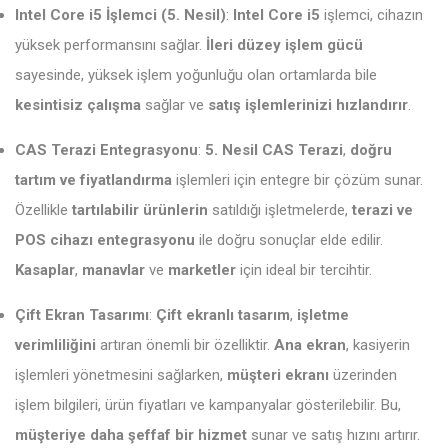
Intel Core i5 İşlemci (5. Nesil)
:
Intel Core i5
işlemci, cihazın
yüksek performansını sağlar.
İleri düzey işlem gücü
sayesinde, yüksek işlem yoğunluğu olan ortamlarda bile
kesintisiz çalışma
sağlar ve
satış işlemlerinizi hızlandırır
.
CAS Terazi Entegrasyonu
:
5. Nesil CAS Terazi
,
doğru
tartım ve fiyatlandırma
işlemleri için entegre bir çözüm sunar.
Özellikle
tartılabilir ürünlerin
satıldığı işletmelerde,
terazi ve
POS cihazı entegrasyonu
ile doğru sonuçlar elde edilir.
Kasaplar
,
manavlar
ve
marketler
için ideal bir tercihtir.
Çift Ekran Tasarımı
:
Çift ekranlı tasarım
,
işletme
verimliliğini
artıran önemli bir özelliktir.
Ana ekran
, kasiyerin
işlemleri yönetmesini sağlarken,
müşteri ekranı
üzerinden
işlem bilgileri, ürün fiyatları ve kampanyalar gösterilebilir. Bu,
müşteriye daha şeffaf bir hizmet
sunar ve satış hızını artırır.