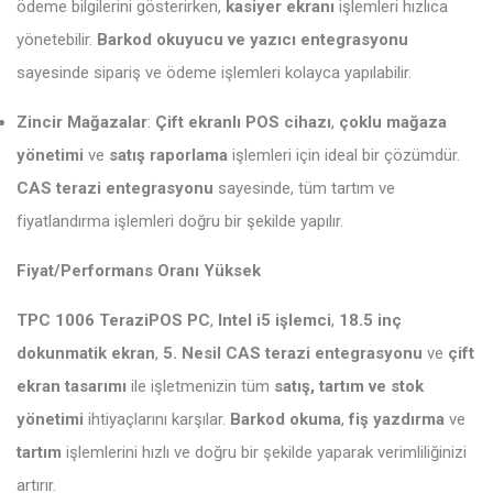
ödeme bilgilerini gösterirken,
kasiyer ekranı
işlemleri hızlıca
yönetebilir.
Barkod okuyucu ve yazıcı entegrasyonu
sayesinde sipariş ve ödeme işlemleri kolayca yapılabilir.
Zincir Mağazalar
:
Çift ekranlı POS cihazı
,
çoklu mağaza
yönetimi
ve
satış raporlama
işlemleri için ideal bir çözümdür.
CAS terazi entegrasyonu
sayesinde, tüm tartım ve
fiyatlandırma işlemleri doğru bir şekilde yapılır.
Fiyat/Performans Oranı Yüksek
TPC 1006 TeraziPOS PC
,
Intel i5 işlemci
,
18.5 inç
dokunmatik ekran
,
5. Nesil CAS terazi entegrasyonu
ve
çift
ekran tasarımı
ile işletmenizin tüm
satış, tartım ve stok
yönetimi
ihtiyaçlarını karşılar.
Barkod okuma
,
fiş yazdırma
ve
tartım
işlemlerini hızlı ve doğru bir şekilde yaparak verimliliğinizi
artırır.