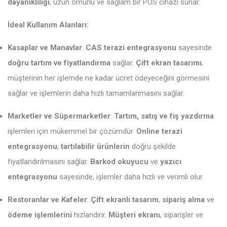
dayanıklılığı
, uzun ömürlü ve sağlam bir POS cihazı sunar.
İdeal Kullanım Alanları:
Kasaplar ve Manavlar
:
CAS terazi entegrasyonu
sayesinde
doğru tartım ve fiyatlandırma
sağlar.
Çift ekran tasarımı
,
müşterinin her işlemde ne kadar ücret ödeyeceğini görmesini
sağlar ve işlemlerin daha hızlı tamamlanmasını sağlar.
Marketler ve Süpermarketler
:
Tartım, satış ve fiş yazdırma
işlemleri için mükemmel bir çözümdür.
Online terazi
entegrasyonu
,
tartılabilir ürünlerin
doğru şekilde
fiyatlandırılmasını sağlar.
Barkod okuyucu
ve
yazıcı
entegrasyonu
sayesinde, işlemler daha hızlı ve verimli olur.
Restoranlar ve Kafeler
:
Çift ekranlı tasarım
,
sipariş alma
ve
ödeme işlemlerini
hızlandırır.
Müşteri ekranı
, siparişler ve