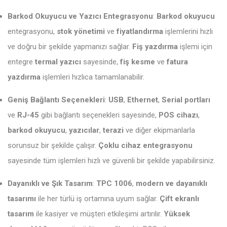
Barkod Okuyucu ve Yazıcı Entegrasyonu
:
Barkod okuyucu
entegrasyonu,
stok yönetimi
ve
fiyatlandırma
işlemlerini hızlı
ve doğru bir şekilde yapmanızı sağlar.
Fiş yazdırma
işlemi için
entegre
termal yazıcı
sayesinde,
fiş kesme
ve
fatura
yazdırma
işlemleri hızlıca tamamlanabilir.
Geniş Bağlantı Seçenekleri
:
USB
,
Ethernet
,
Serial portları
ve
RJ-45
gibi bağlantı seçenekleri sayesinde,
POS cihazı
,
barkod okuyucu
,
yazıcılar
,
terazi
ve diğer ekipmanlarla
sorunsuz bir şekilde çalışır.
Çoklu cihaz entegrasyonu
sayesinde tüm işlemleri hızlı ve güvenli bir şekilde yapabilirsiniz.
Dayanıklı ve Şık Tasarım
:
TPC 1006
,
modern ve dayanıklı
tasarımı
ile her türlü iş ortamına uyum sağlar.
Çift ekranlı
tasarım
ile kasiyer ve müşteri etkileşimi artırılır.
Yüksek