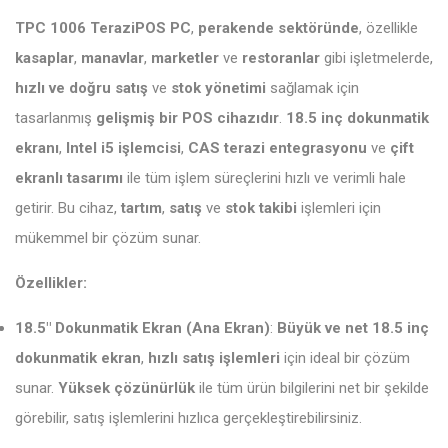
TPC 1006 TeraziPOS PC
,
perakende sektöründe
, özellikle
kasaplar
,
manavlar
,
marketler
ve
restoranlar
gibi işletmelerde,
hızlı ve doğru satış
ve
stok yönetimi
sağlamak için
tasarlanmış
gelişmiş bir POS cihazıdır
.
18.5 inç dokunmatik
ekranı
,
Intel i5 işlemcisi
,
CAS terazi entegrasyonu
ve
çift
ekranlı tasarımı
ile tüm işlem süreçlerini hızlı ve verimli hale
getirir. Bu cihaz,
tartım
,
satış
ve
stok takibi
işlemleri için
mükemmel bir çözüm sunar.
Özellikler:
18.5" Dokunmatik Ekran (Ana Ekran)
:
Büyük ve net 18.5 inç
dokunmatik ekran
,
hızlı satış işlemleri
için ideal bir çözüm
sunar.
Yüksek çözünürlük
ile tüm ürün bilgilerini net bir şekilde
görebilir, satış işlemlerini hızlıca gerçekleştirebilirsiniz.