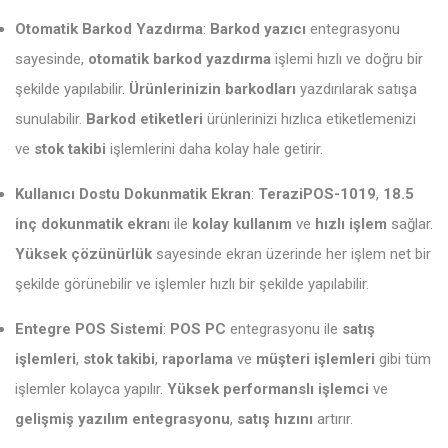
Otomatik Barkod Yazdırma
:
Barkod yazıcı
entegrasyonu
sayesinde,
otomatik barkod yazdırma
işlemi hızlı ve doğru bir
şekilde yapılabilir.
Ürünlerinizin barkodları
yazdırılarak satışa
sunulabilir.
Barkod etiketleri
ürünlerinizi hızlıca etiketlemenizi
ve
stok takibi
işlemlerini daha kolay hale getirir.
Kullanıcı Dostu Dokunmatik Ekran
:
TeraziPOS-1019
,
18.5
inç dokunmatik ekran
ı ile
kolay kullanım
ve
hızlı işlem
sağlar.
Yüksek çözünürlük
sayesinde ekran üzerinde her işlem net bir
şekilde görünebilir ve işlemler hızlı bir şekilde yapılabilir.
Entegre POS Sistemi
:
POS PC
entegrasyonu ile
satış
işlemleri
,
stok takibi
,
raporlama
ve
müşteri işlemleri
gibi tüm
işlemler kolayca yapılır.
Yüksek performanslı işlemci
ve
gelişmiş yazılım entegrasyonu
,
satış hızını
artırır.