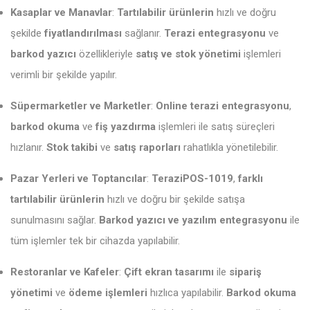
Kasaplar ve Manavlar
:
Tartılabilir ürünlerin
hızlı ve doğru
şekilde
fiyatlandırılması
sağlanır.
Terazi entegrasyonu
ve
barkod yazıcı
özellikleriyle
satış ve stok yönetimi
işlemleri
verimli bir şekilde yapılır.
Süpermarketler ve Marketler
:
Online terazi entegrasyonu
,
barkod okuma
ve
fiş yazdırma
işlemleri ile satış süreçleri
hızlanır.
Stok takibi
ve
satış raporları
rahatlıkla yönetilebilir.
Pazar Yerleri ve Toptancılar
:
TeraziPOS-1019
,
farklı
tartılabilir ürünlerin
hızlı ve doğru bir şekilde satışa
sunulmasını sağlar.
Barkod yazıcı ve yazılım entegrasyonu
ile
tüm işlemler tek bir cihazda yapılabilir.
Restoranlar ve Kafeler
:
Çift ekran tasarımı
ile
sipariş
yönetimi
ve
ödeme işlemleri
hızlıca yapılabilir.
Barkod okuma