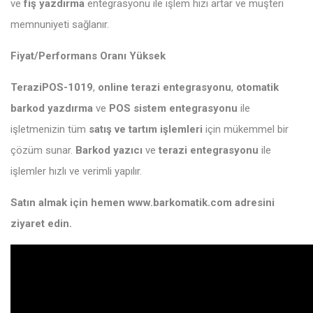
ve
fiş yazdırma
entegrasyonu ile işlem hızı artar ve müşteri
memnuniyeti sağlanır.
Fiyat/Performans Oranı Yüksek
TeraziPOS-1019
,
online terazi entegrasyonu
,
otomatik
barkod yazdırma
ve
POS sistem entegrasyonu
ile
işletmenizin tüm
satış ve tartım işlemleri
için mükemmel bir
çözüm sunar.
Barkod yazıcı
ve
terazi entegrasyonu
ile
işlemler hızlı ve verimli yapılır.
Satın almak için hemen
www.barkomatik.com
adresini
ziyaret edin.