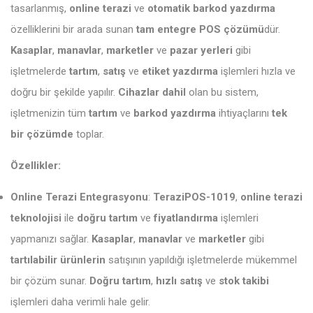
tasarlanmış,
online terazi
ve
otomatik barkod yazdırma
özelliklerini bir arada sunan
tam entegre POS çözümü
dür.
Kasaplar
,
manavlar
,
marketler
ve
pazar yerleri
gibi
işletmelerde
tartım
,
satış
ve
etiket yazdırma
işlemleri hızla ve
doğru bir şekilde yapılır.
Cihazlar dahil
olan bu sistem,
işletmenizin tüm
tartım
ve
barkod yazdırma
ihtiyaçlarını
tek
bir çözümde
toplar.
Özellikler:
Online Terazi Entegrasyonu
:
TeraziPOS-1019
,
online terazi
teknolojisi
ile
doğru tartım
ve
fiyatlandırma
işlemleri
yapmanızı sağlar.
Kasaplar
,
manavlar
ve
marketler
gibi
tartılabilir ürünlerin
satışının yapıldığı işletmelerde mükemmel
bir çözüm sunar.
Doğru tartım
,
hızlı satış
ve
stok takibi
işlemleri daha verimli hale gelir.