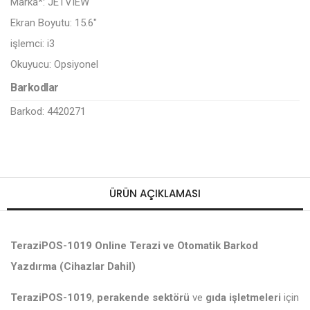
Marka*:
JETVIEW
Ekran Boyutu:
15.6"
işlemci:
i3
Okuyucu:
Opsiyonel
Barkodlar
Barkod: 4420271
ÜRÜN AÇIKLAMASI
TeraziPOS-1019 Online Terazi ve Otomatik Barkod
Yazdırma (Cihazlar Dahil)
TeraziPOS-1019
,
perakende sektörü
ve
gıda işletmeleri
için