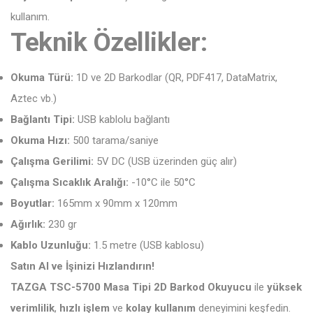
kullanım.
Teknik Özellikler:
Okuma Türü:
1D ve 2D Barkodlar (QR, PDF417, DataMatrix,
Aztec vb.)
Bağlantı Tipi:
USB kablolu bağlantı
Okuma Hızı:
500 tarama/saniye
Çalışma Gerilimi:
5V DC (USB üzerinden güç alır)
Çalışma Sıcaklık Aralığı:
-10°C ile 50°C
Boyutlar:
165mm x 90mm x 120mm
Ağırlık:
230 gr
Kablo Uzunluğu:
1.5 metre (USB kablosu)
Satın Al ve İşinizi Hızlandırın!
TAZGA TSC-5700 Masa Tipi 2D Barkod Okuyucu
ile
yüksek
verimlilik
,
hızlı işlem
ve
kolay kullanım
deneyimini keşfedin.