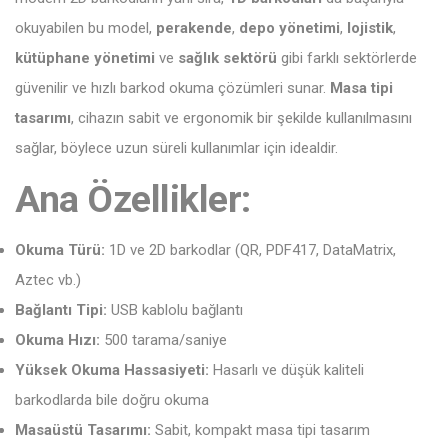
okuyabilen bu model,
perakende
,
depo yönetimi
,
lojistik
,
kütüphane yönetimi
ve
sağlık sektörü
gibi farklı sektörlerde
güvenilir ve hızlı barkod okuma çözümleri sunar.
Masa tipi
tasarımı
, cihazın sabit ve ergonomik bir şekilde kullanılmasını
sağlar, böylece uzun süreli kullanımlar için idealdir.
Ana Özellikler:
Okuma Türü:
1D ve 2D barkodlar (QR, PDF417, DataMatrix,
Aztec vb.)
Bağlantı Tipi:
USB kablolu bağlantı
Okuma Hızı:
500 tarama/saniye
Yüksek Okuma Hassasiyeti:
Hasarlı ve düşük kaliteli
barkodlarda bile doğru okuma
Masaüstü Tasarımı:
Sabit, kompakt masa tipi tasarım