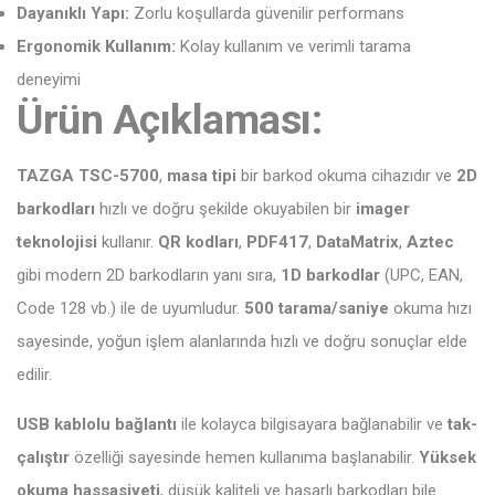
Dayanıklı Yapı:
Zorlu koşullarda güvenilir performans
Ergonomik Kullanım:
Kolay kullanım ve verimli tarama
deneyimi
Ürün Açıklaması:
TAZGA TSC-5700
,
masa tipi
bir barkod okuma cihazıdır ve
2D
barkodları
hızlı ve doğru şekilde okuyabilen bir
imager
teknolojisi
kullanır.
QR kodları
,
PDF417
,
DataMatrix
,
Aztec
gibi modern 2D barkodların yanı sıra,
1D barkodlar
(UPC, EAN,
Code 128 vb.) ile de uyumludur.
500 tarama/saniye
okuma hızı
sayesinde, yoğun işlem alanlarında hızlı ve doğru sonuçlar elde
edilir.
USB kablolu bağlantı
ile kolayca bilgisayara bağlanabilir ve
tak-
çalıştır
özelliği sayesinde hemen kullanıma başlanabilir.
Yüksek
okuma hassasiyeti
, düşük kaliteli ve hasarlı barkodları bile