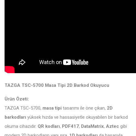
TAZGA TSC-5700 Masa Tipi 2D Barkod Okuyucu
Ürün Özeti:
TAZGA TSC-5700,
masa tipi
tasarımı ile öne çıkan,
2D
barkodları
yüksek hızda ve hassasiyetle okuyabilen bir barkod
okuma cihazıdır.
QR kodları
,
PDF417
,
DataMatrix
,
Aztec
gibi
modern 2D barkodların yanı sıra,
1D barkodları
da başarıyla