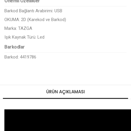
Önemli Özellikler
Barkod Bağlantı Arabirimi:
USB
OKUMA:
2D (Karekod ve Barkod)
Marka:
TAZGA
Işık Kaynak Türü:
Led
Barkodlar
Barkod: 4419786
ÜRÜN AÇIKLAMASI