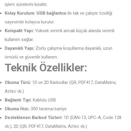
işlem sürelerini kısaltır.
Kolay Kurulum:
USB bağlantısı
ile tak ve çalıştır özelliği
sayesinde kolayca kurulur.
Kompakt Yapı:
Yüksek verimli ancak küçük alanda verimli
kullanım sağlar.
Dayanıklı Yapı:
Zorlu çalışma koşullarına dayanıklı, uzun
ömürlü ve güvenilir kullanım.
Teknik Özellikler:
Okuma Türü:
1D ve 2D Barkodlar (QR, PDF417, DataMatrix,
Aztec vb.)
Bağlantı Tipi:
Kablolu USB
Okuma Hızı:
300 tarama/saniye
Desteklenen Barkod Türleri:
1D (EAN-13, UPC-A, Code 128
vb.), 2D (QR, PDF417, DataMatrix, Aztec vb.)