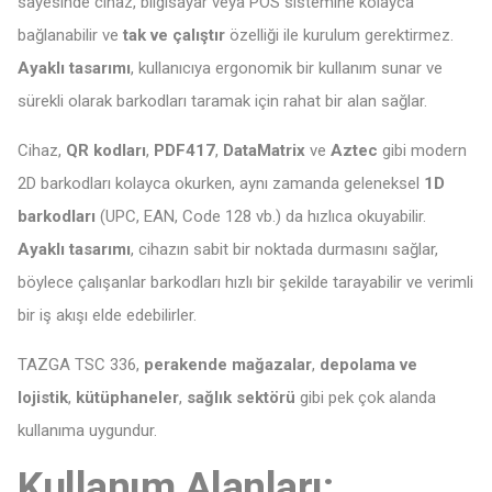
sayesinde cihaz, bilgisayar veya POS sistemine kolayca
bağlanabilir ve
tak ve çalıştır
özelliği ile kurulum gerektirmez.
Ayaklı tasarımı
, kullanıcıya ergonomik bir kullanım sunar ve
sürekli olarak barkodları taramak için rahat bir alan sağlar.
Cihaz,
QR kodları
,
PDF417
,
DataMatrix
ve
Aztec
gibi modern
2D barkodları kolayca okurken, aynı zamanda geleneksel
1D
barkodları
(UPC, EAN, Code 128 vb.) da hızlıca okuyabilir.
Ayaklı tasarımı
, cihazın sabit bir noktada durmasını sağlar,
böylece çalışanlar barkodları hızlı bir şekilde tarayabilir ve verimli
bir iş akışı elde edebilirler.
TAZGA TSC 336,
perakende mağazalar
,
depolama ve
lojistik
,
kütüphaneler
,
sağlık sektörü
gibi pek çok alanda
kullanıma uygundur.
Kullanım Alanları: