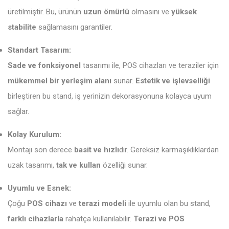
üretilmiştir. Bu, ürünün
uzun ömürlü
olmasını ve
yüksek
stabilite
sağlamasını garantiler.
Standart Tasarım:
Sade ve fonksiyonel
tasarımı ile, POS cihazları ve teraziler için
mükemmel bir yerleşim alanı
sunar.
Estetik ve işlevselliği
birleştiren bu stand, iş yerinizin dekorasyonuna kolayca uyum
sağlar.
Kolay Kurulum:
Montajı son derece
basit ve hızlı
dır. Gereksiz karmaşıklıklardan
uzak tasarımı,
tak ve kullan
özelliği sunar.
Uyumlu ve Esnek:
Çoğu
POS cihazı
ve
terazi modeli
ile uyumlu olan bu stand,
farklı cihazlarla
rahatça kullanılabilir.
Terazi ve POS