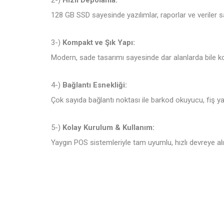
2-)
Hızlı Depolama:
128 GB SSD sayesinde yazılımlar, raporlar ve veriler sa
3-)
Kompakt ve Şık Yapı:
Modern, sade tasarımı sayesinde dar alanlarda bile kola
4-)
Bağlantı Esnekliği:
Çok sayıda bağlantı noktası ile barkod okuyucu, fiş ya
5-)
Kolay Kurulum & Kullanım:
Yaygın POS sistemleriyle tam uyumlu, hızlı devreye alın