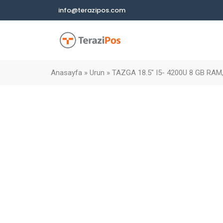
info@terazipos.com
Anasayfa
»
Urun
»
TAZGA 18.5″ I5- 4200U 8 GB RA