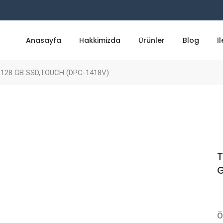
Anasayfa
Hakkimizda
Ürünler
Blog
İ
M,128 GB SSD,TOUCH (DPC-1418V)
T
G
Ö