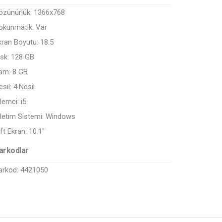
özünürlük:
1366x768
okunmatik:
Var
kran Boyutu:
18.5
isk:
128 GB
am:
8 GB
esil:
4.Nesil
şlemci:
i5
şletim Sistemi:
Windows
ift Ekran:
10.1"
arkodlar
arkod: 4421050