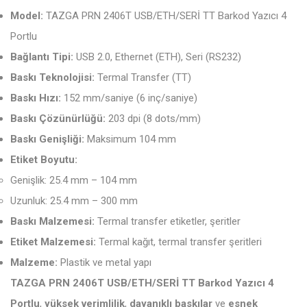
Model:
TAZGA PRN 2406T USB/ETH/SERİ TT Barkod Yazıcı 4
Portlu
Bağlantı Tipi:
USB 2.0, Ethernet (ETH), Seri (RS232)
Baskı Teknolojisi:
Termal Transfer (TT)
Baskı Hızı:
152 mm/saniye (6 inç/saniye)
Baskı Çözünürlüğü:
203 dpi (8 dots/mm)
Baskı Genişliği:
Maksimum 104 mm
Etiket Boyutu:
Genişlik: 25.4 mm – 104 mm
Uzunluk: 25.4 mm – 300 mm
Baskı Malzemesi:
Termal transfer etiketler, şeritler
Etiket Malzemesi:
Termal kağıt, termal transfer şeritleri
Malzeme:
Plastik ve metal yapı
TAZGA PRN 2406T USB/ETH/SERİ TT Barkod Yazıcı 4
Portlu
,
yüksek verimlilik
,
dayanıklı baskılar
ve
esnek