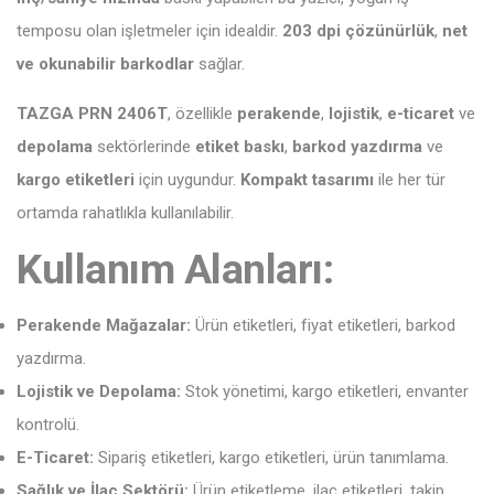
temposu olan işletmeler için idealdir.
203 dpi çözünürlük
,
net
ve okunabilir barkodlar
sağlar.
TAZGA PRN 2406T
, özellikle
perakende
,
lojistik
,
e-ticaret
ve
depolama
sektörlerinde
etiket baskı
,
barkod yazdırma
ve
kargo etiketleri
için uygundur.
Kompakt tasarımı
ile her tür
ortamda rahatlıkla kullanılabilir.
Kullanım Alanları:
Perakende Mağazalar:
Ürün etiketleri, fiyat etiketleri, barkod
yazdırma.
Lojistik ve Depolama:
Stok yönetimi, kargo etiketleri, envanter
kontrolü.
E-Ticaret:
Sipariş etiketleri, kargo etiketleri, ürün tanımlama.
Sağlık ve İlaç Sektörü:
Ürün etiketleme, ilaç etiketleri, takip