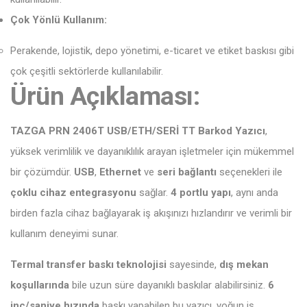
Çok Yönlü Kullanım:
Perakende, lojistik, depo yönetimi, e-ticaret ve etiket baskısı gibi
çok çeşitli sektörlerde kullanılabilir.
Ürün Açıklaması:
TAZGA PRN 2406T USB/ETH/SERİ TT Barkod Yazıcı
,
yüksek verimlilik ve dayanıklılık arayan işletmeler için mükemmel
bir çözümdür.
USB
,
Ethernet
ve
seri bağlantı
seçenekleri ile
çoklu cihaz entegrasyonu
sağlar.
4 portlu yapı
, aynı anda
birden fazla cihaz bağlayarak iş akışınızı hızlandırır ve verimli bir
kullanım deneyimi sunar.
Termal transfer baskı teknolojisi
sayesinde,
dış mekan
koşullarında
bile uzun süre dayanıklı baskılar alabilirsiniz.
6
inç/saniye hızında
baskı yapabilen bu yazıcı, yoğun iş