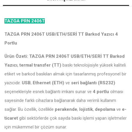
TAZGA PRN 2406T
TAZGA PRN 2406T USB/ETH/SERİ TT Barkod Yazıcı 4
Portlu
Ürün Özeti:
TAZGA PRN 2406T USB/ETH/SERİ TT Barkod
Yazıcı
,
termal transfer (TT)
baskı teknolojisiyle yüksek kaliteli
etiket ve barkod baskıları almak için tasarlanmış profesyonel bir
yazıcıdır.
USB
,
Ethernet (ETH)
ve
seri bağlantı (RS232)
seçenekleriyle esnek bağlantı imkanı sunar ve
4 portlu
olması
sayesinde farklı cihazlara bağlanarak daha verimli kullanım
sağlar. Bu özellik, özellikle
perakende
,
lojistik
,
depolama
ve
e-
ticaret
gibi sektörlerde çok sayıda baskı işlemi yapan işletmeler
için mükemmel bir çözüm sunar.