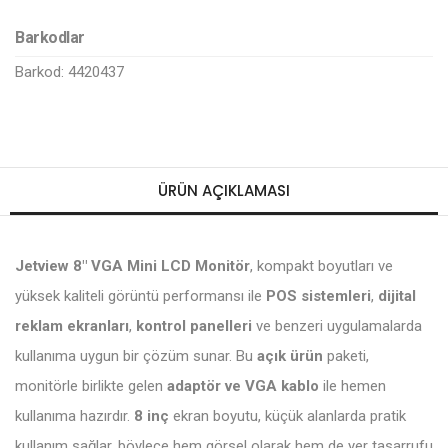
Barkodlar
Barkod: 4420437
ÜRÜN AÇIKLAMASI
Jetview 8" VGA Mini LCD Monitör
, kompakt boyutları ve
yüksek kaliteli görüntü performansı ile
POS sistemleri
,
dijital
reklam ekranları
,
kontrol panelleri
ve benzeri uygulamalarda
kullanıma uygun bir çözüm sunar. Bu
açık ürün
paketi,
monitörle birlikte gelen
adaptör ve VGA kablo
ile hemen
kullanıma hazırdır.
8 inç
ekran boyutu, küçük alanlarda pratik
kullanım sağlar, böylece hem görsel olarak hem de yer tasarrufu