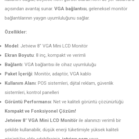
açısından avantaj sunar.
VGA bağlantısı
, geleneksel monitör
bağlantılarının yaygın uyumluluğunu sağlar.
Özellikler:
Model
: Jetview 8" VGA Mini LCD Monitör
Ekran Boyutu
: 8 inç, kompakt ve verimli
Bağlantı
: VGA bağlantısı ile cihaz uyumluluğu
Paket İçeriği
: Monitör, adaptör, VGA kablo
Kullanım Alanı
: POS sistemleri, dijital reklam, güvenlik
sistemleri, kontrol panelleri
Görüntü Performansı
: Net ve kaliteli görüntü çözünürlüğü
Kompakt ve Fonksiyonel Çözüm!
Jetview 8" VGA Mini LCD Monitör
ile alanınızı verimli bir
şekilde kullanabilir, düşük enerji tüketimiyle yüksek kaliteli
görüntüler elde edebilirsiniz.
jetview.com
veya