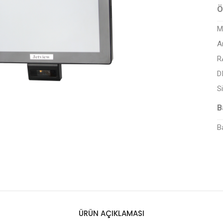
Ö
M
A
R
D
S
B
B
ÜRÜN AÇIKLAMASI