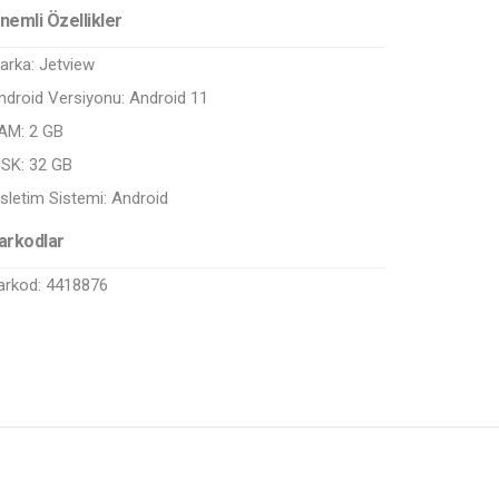
nemli Özellikler
arka:
Jetview
ndroid Versiyonu:
Android 11
AM:
2 GB
ISK:
32 GB
isletim Sistemi:
Android
arkodlar
arkod: 4418876