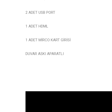
2 ADET USB PORT
1 ADET HDML
1 ADET MİRCO KART GİRİSİ
DUVAR ASKI APARATLI