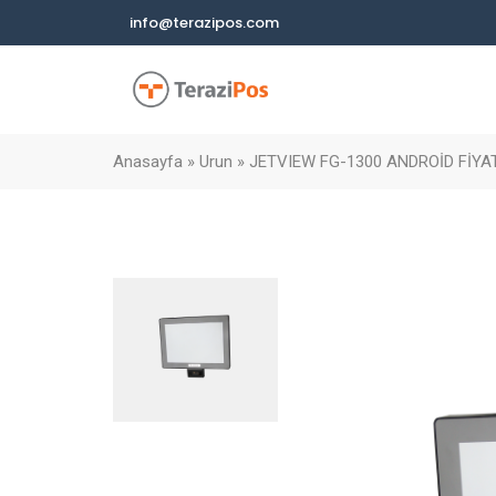
info@terazipos.com
Anasayfa
»
Urun
»
JETVIEW FG-1300 ANDROİD FİY