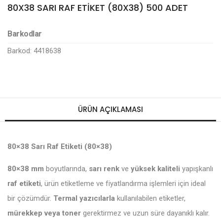
80X38 SARI RAF ETİKET (80X38) 500 ADET
Barkodlar
Barkod: 4418638
ÜRÜN AÇIKLAMASI
80×38 Sarı Raf Etiketi (80×38)
80×38 mm
boyutlarında,
sarı renk
ve
yüksek kaliteli
yapışkanlı
raf etiketi
, ürün etiketleme ve fiyatlandırma işlemleri için ideal
bir çözümdür.
Termal yazıcılarla
kullanılabilen etiketler,
mürekkep veya toner
gerektirmez ve uzun süre dayanıklı kalır.